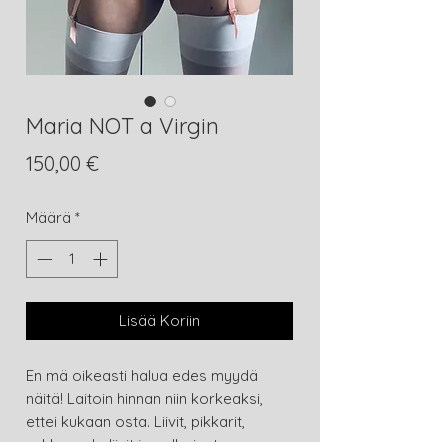
Maria NOT a Virgin
Hinta
150,00 €
Määrä
*
Lisää Koriin
En mä oikeasti halua edes myydä
näitä! Laitoin hinnan niin korkeaksi,
ettei kukaan osta. Liivit, pikkarit,
sukkanauhaliivit ja valkoiset