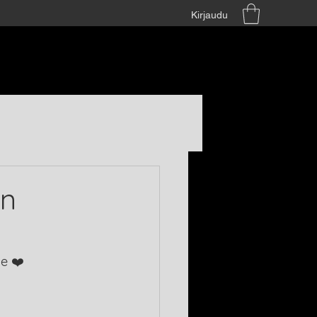
Kirjaudu
in
ie ❤️