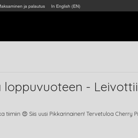
aksaminen ja palautus
In English (EN)
ä loppuvuoteen - Leivotti
kka tiimiin 😍 Siis uusi Pikkarinainen! Tervetuloa Cherry P