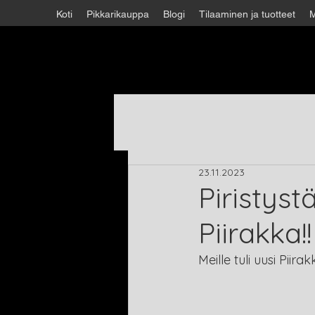
Koti
Pikkarikauppa
Blogi
Tilaaminen ja tuotteet
M
23.11.2023
Piristyst
Piirakka!!
Meille tuli uusi Piira