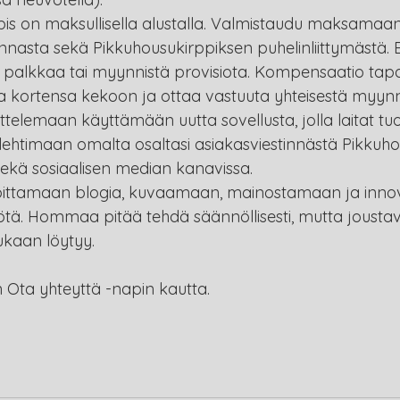
is on maksullisella alustalla. Valmistaudu maksamaa
innasta sekä Pikkuhousukirppiksen puhelinliittymästä. 
 palkkaa tai myynnistä provisiota. Kompensaatio tapaht
 kortensa kekoon ja ottaa vastuuta yhteisestä myynn
ttelemaan käyttämään uutta sovellusta, jolla laitat tuo
lehtimaan omalta osaltasi asiakasviestinnästä Pikkuho
ekä sosiaalisen median kanavissa.
rjoittamaan blogia, kuvaamaan, mainostamaan ja inno
yötä. Hommaa pitää tehdä säännöllisesti, mutta jousta
ukaan löytyy.
on Ota yhteyttä -napin kautta.