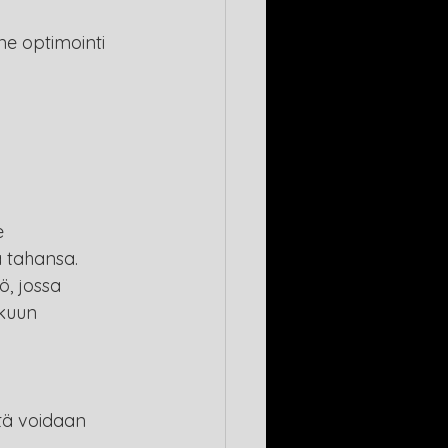
ne optimointi 
e 
a tahansa. 
ö, jossa 
kuun 
stä voidaan 