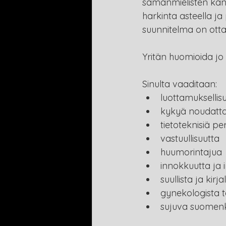
samanmielisten kanss
harkinta asteella ja
suunnitelma on ott
Yritän huomioida jo
Sinulta vaaditaan:
luottamuksellis
kykyä noudatta
tietoteknisiä pe
vastuullisuutta
huumorintajua
innokkuutta ja i
suullista ja kirj
gynekologista t
sujuva suomenki