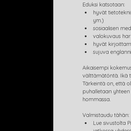
Eduksi katsotaan:
hyvät tietotekn
ym.)
sosiaalisen med
valokuvaus har
hyvät kirjoittam
sujuva englanni
Aikaisempi kokemus 
välttämätöntä. Ikä t
Tärkeintä on, että o
puhalletaan yhteen 
hommassa.
Valmistaudu tähän:
Lue sivustolta 
jatkossa yhdess