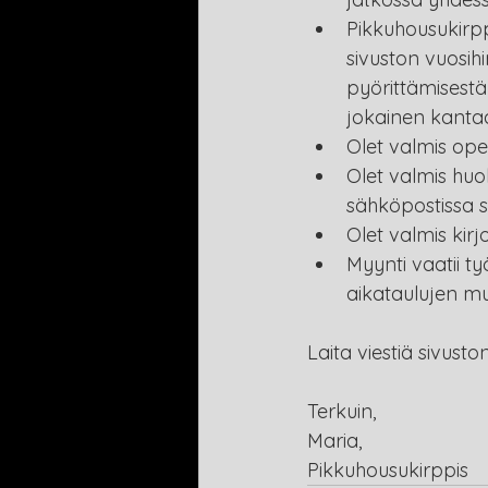
Pikkuhousukirpp
sivuston vuosih
pyörittämisestä
jokainen kantaa
Olet valmis ope
Olet valmis huo
sähköpostissa s
Olet valmis ki
Myynti vaatii t
aikataulujen m
Laita viestiä sivust
Terkuin,
Maria,
Pikkuhousukirppis