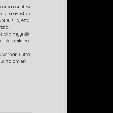
n oma osuutesi 
En ota sivuston 
uu sillä, että 
istä.
tteita myyntiin.
usukirppiksen 
voimaan uutta. 
vuutta omien 