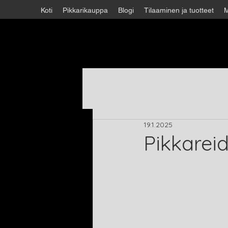
Koti
Pikkarikauppa
Blogi
Tilaaminen ja tuotteet
M
19.1.2025
Pikkareid