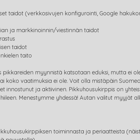
iset taidot (verkkosivujen konfigurointi, Google hakuko
ian ja markkinoinnin/viestinnän taidot
rastus
isen taidot
nkielen taito
pikkareiden myynnistä katsotaan eduksi, mutta ei ol
ai koko vaatimuksia ei ole. Voit olla mistäpäin Suome
let innostunut ja aktiivinen. Pikkuhousukirppis on yhteis
hiileen. Menestymme yhdessä! Autan valitut myyjät al
Pikkuhousukirppiksen toiminnasta ja periaatteista (näi
ä neuvotella).