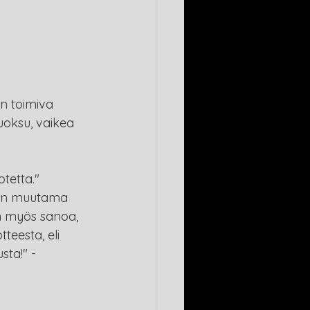
n toimiva 
uoksu, vaikea 
tetta." 
vain muutama 
on myös sanoa, 
teesta, eli 
sta!" - 