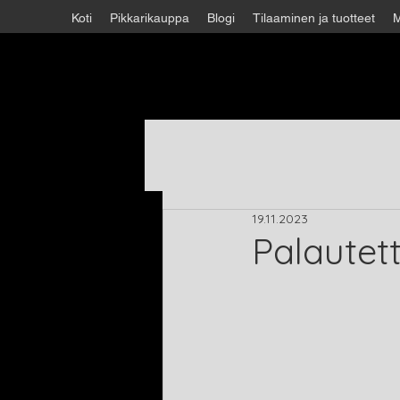
Koti
Pikkarikauppa
Blogi
Tilaaminen ja tuotteet
M
19.11.2023
Palautett