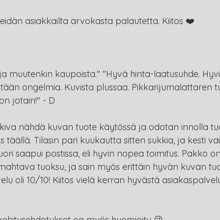
än asiakkailta arvokasta palautetta. Kiitos ❤️
 ja muutenkin kaupoista." "Hyvä hinta-laatusuhde. Hyvi
mitään ongelmia. Kuvista plussaa. Pikkarijumalattaren t
 on jotain!" - D
n kiva nähdä kuvan tuote käytössä ja odotan innolla tuo
 täällä. Tilasin pari kuukautta sitten sukkia, ja kesti 
uori saapui postissa, eli hyvin nopea toimitus. Pakko 
n mahtava tuoksu, ja sain myös erittäin hyvän kuvan tuot
lu oli 10/10! Kiitos vielä kerran hyvästä asiakaspalvelu
hitysehdotukset on myös huomioitu 😘 