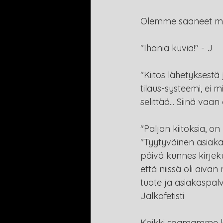
Olemme saaneet meid
"Ihania kuvia!" - J
"Kiitos lähetyksestä
tilaus-systeemi, ei 
selittää... Siinä vaan
"Paljon kiitoksia, o
"Tyytyväinen asiakas
päivä kunnes kirjek
että niissä oli aiva
tuote ja asiakaspalve
Jalkafetisti
Kaikki saamamme ke