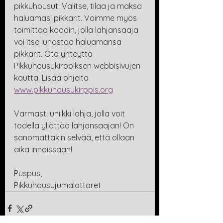
pikkuhousut. Valitse, tilaa ja maksa 
haluamasi pikkarit. Voimme myös 
toimittaa koodin, jolla lahjansaaja 
voi itse lunastaa haluamansa 
pikkarit. Ota yhteyttä 
Pikkuhousukirppiksen webbisivujen 
kautta. Lisää ohjeita 
www.pikkuhousukirppis.org
Varmasti uniikki lahja, jolla voit 
todella yllättää lahjansaajan! On 
sanomattakin selvää, että ollaan 
aika innoissaan!
Puspus, 
Pikkuhousujumalattaret