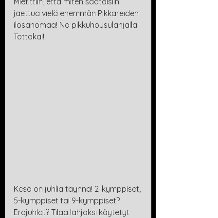
Mietittiin, että miten saataisiin 
jaettua vielä enemmän Pikkareiden 
ilosanomaa! No pikkuhousulahjalla! 
Tottakai!
Kesä on juhlia täynnä! 2-kymppiset, 
5-kymppiset tai 9-kymppiset? 
Erojuhlat? Tilaa lahjaksi käytetyt 