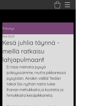
Päivitys
16.6.2023
Kesä juhlia täynnä -
meillä ratkaisu
lahjapulmaan!!
Ei taas meinata pysyä 
pöksyissämme, mutta pikkareissa 
pysytään. Ainakin välillä! Teidän 
takia! Siis nythän näitä tulee. 
Ihanan mehukkaita ja kosteita ja 
himokkaita kesäpikkareita. 