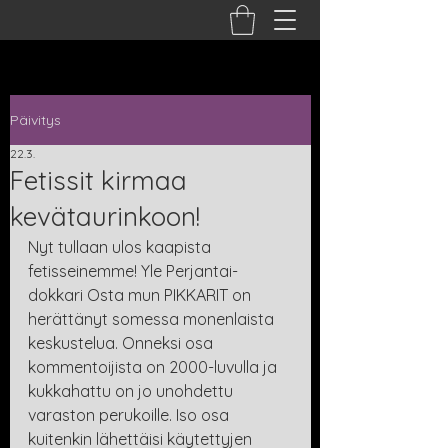
Päivitys
22.3.
Fetissit kirmaa
kevätaurinkoon!
Nyt tullaan ulos kaapista 
fetisseinemme! Yle Perjantai-
dokkari Osta mun PIKKARIT on 
herättänyt somessa monenlaista 
keskustelua. Onneksi osa 
kommentoijista on 2000-luvulla ja 
kukkahattu on jo unohdettu 
varaston perukoille. Iso osa 
kuitenkin lähettäisi käytettyjen 