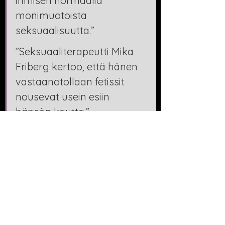
ihmisen normaalia 
monimuotoista 
seksuaalisuutta.”
”Seksuaaliterapeutti Mika 
Friberg kertoo, että hänen 
vastaanotollaan fetissit 
nousevat usein esiin 
häpeän kautta.”
”Sekä Friberg että Syld 
pitävät suomalaista 
seksuaalikasvatusta 
edelleen puutteellisena.”
”Loputonta epänormaalin 
kauhistelua on jo ihan 