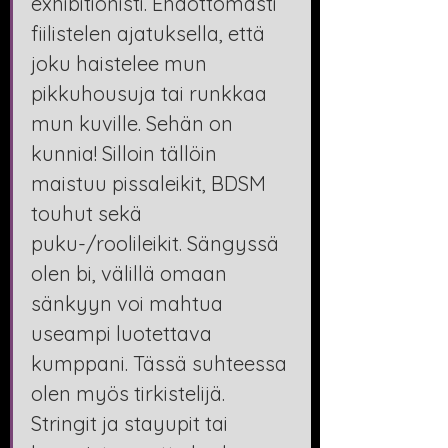
exhibitionisti. Ehdottomasti 
fiilistelen ajatuksella, että 
joku haistelee mun 
pikkuhousuja tai runkkaa 
mun kuville. Sehän on 
kunnia! Silloin tällöin 
maistuu pissaleikit, BDSM 
touhut sekä 
puku-/roolileikit. Sängyssä 
olen bi, välillä omaan 
sänkyyn voi mahtua 
useampi luotettava 
kumppani. Tässä suhteessa 
olen myös tirkistelijä. 
Stringit ja stayupit tai 