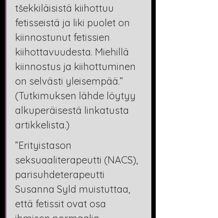
tšekkiläisistä kiihottuu 
fetisseistä ja liki puolet on 
kiinnostunut fetissien 
kiihottavuudesta. Miehillä 
kiinnostus ja kiihottuminen 
on selvästi yleisempää.” 
(Tutkimuksen lähde löytyy 
alkuperäisestä linkatusta 
artikkelista.)
”Erityistason 
seksuaaliterapeutti (NACS), 
parisuhdeterapeutti 
Susanna Syld muistuttaa, 
että fetissit ovat osa 