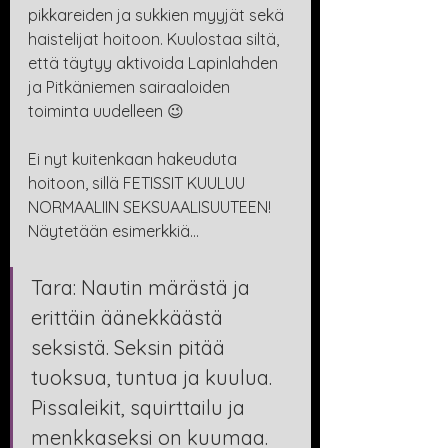
pikkareiden ja sukkien myyjät sekä 
haistelijat hoitoon. Kuulostaa siltä, 
että täytyy aktivoida Lapinlahden 
ja Pitkäniemen sairaaloiden 
toiminta uudelleen 😉
Ei nyt kuitenkaan hakeuduta 
hoitoon, sillä FETISSIT KUULUU 
NORMAALIIN SEKSUAALISUUTEEN! 
Näytetään esimerkkiä…
Tara: Nautin märästä ja 
erittäin äänekkäästä 
seksistä. Seksin pitää 
tuoksua, tuntua ja kuulua. 
Pissaleikit, squirttailu ja 
menkkaseksi on kuumaa. 